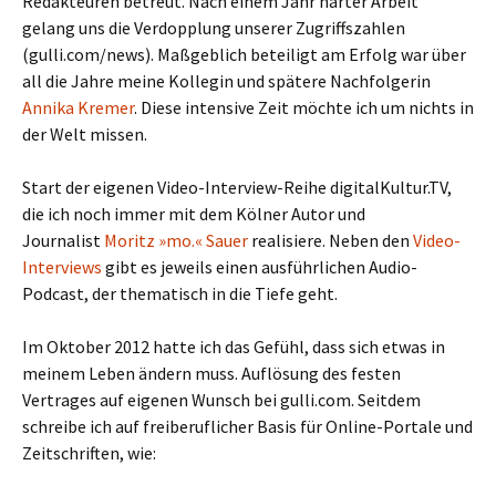
Redakteuren betreut. Nach einem Jahr harter Arbeit
gelang uns die Verdopplung unserer Zugriffszahlen
(gulli.com/news). Maßgeblich beteiligt am Erfolg war über
all die Jahre meine Kollegin und spätere Nachfolgerin
Annika Kremer
. Diese intensive Zeit möchte ich um nichts in
der Welt missen.
Start der eigenen Video-Interview-Reihe digitalKultur.TV,
die ich noch immer mit dem Kölner Autor und
Journalist
Moritz »mo.« Sauer
realisiere. Neben den
Video-
Interviews
gibt es jeweils einen ausführlichen Audio-
Podcast, der thematisch in die Tiefe geht.
Im Oktober 2012 hatte ich das Gefühl, dass sich etwas in
meinem Leben ändern muss. Auflösung des festen
Vertrages auf eigenen Wunsch bei gulli.com. Seitdem
schreibe ich auf freiberuflicher Basis für Online-Portale und
Zeitschriften, wie: