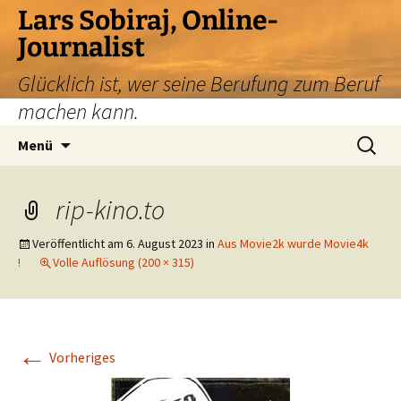
Zum
Lars Sobiraj, Online-
Inhalt
Journalist
springen
Glücklich ist, wer seine Berufung zum Beruf
machen kann.
Suchen
Menü
nach:
rip-kino.to
Veröffentlicht am
6. August 2023
in
Aus Movie2k wurde Movie4k
!
Volle Auflösung (200 × 315)
←
Vorheriges