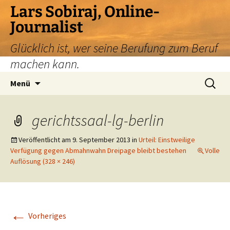
Zum
Lars Sobiraj, Online-
Inhalt
Journalist
springen
Glücklich ist, wer seine Berufung zum Beruf
machen kann.
Suchen
Menü
nach:
gerichtssaal-lg-berlin
Veröffentlicht am
9. September 2013
in
Urteil: Einstweilige
Verfügung gegen Abmahnwahn Dreipage bleibt bestehen
Volle
Auflösung (328 × 246)
←
Vorheriges