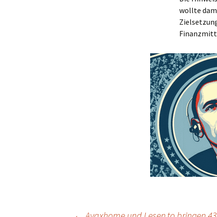
wollte dami
Zielsetzung
Finanzmitte
←
Avaxhome und Lesen.to bringen 43