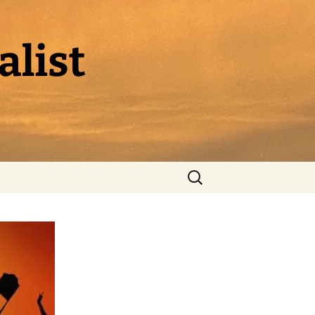
alist
Suchen
nach: