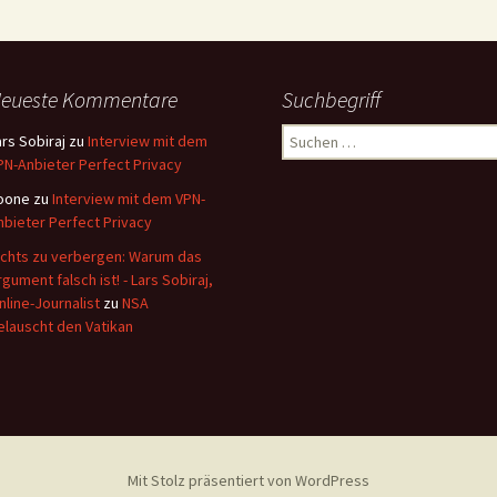
eueste Kommentare
Suchbegriff
Suchen
ars Sobiraj
zu
Interview mit dem
nach:
PN-Anbieter Perfect Privacy
oone
zu
Interview mit dem VPN-
nbieter Perfect Privacy
ichts zu verbergen: Warum das
rgument falsch ist! - Lars Sobiraj,
nline-Journalist
zu
NSA
elauscht den Vatikan
Mit Stolz präsentiert von WordPress