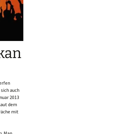
kan
erfen
 sich auch
anuar 2013
 Laut dem
räche mit
n. Man