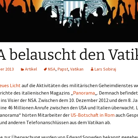
 belauscht den Vati
er 2013
Artikel
NSA
,
Papst
,
Vatikan
Lars Sobiraj
neues Licht
auf die Aktivitäten des militärischen Geheimdienstes w
richte des italienischen Magazins „
Panorama
„. Demnach befindet
 ins Visier der NSA. Zwischen dem 10. Dezember 2012 und dem 8. J
ine 46 Millionen Anrufe zwischen den USA und Italien überwacht.
anorama“ hörten Mitarbeiter der
US-Botschaft in Rom
auch Gesp
und anderen Telefonanschlüssen aus dem Vatikan ab.
se zur Überwachung wurden von Edward Snowden bekannt gegebe