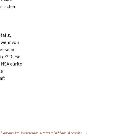
itischen
fällt,
Abwehr von
er seine
ter? Diese
 NSA dürfte
ie
aft
Lesen.to bringen komplettes Archiv
→