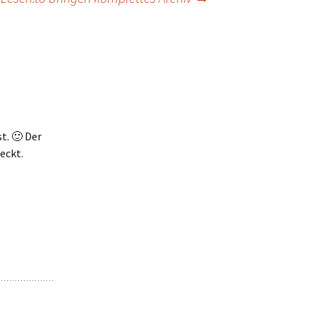
t. 🙂 Der
eckt.