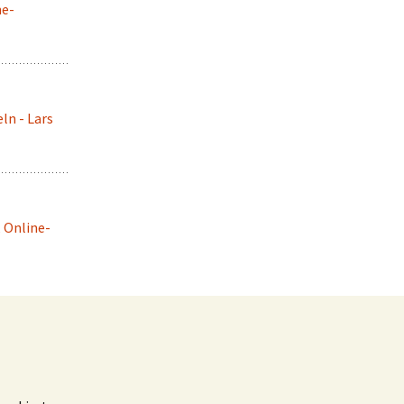
ne-
ln - Lars
, Online-