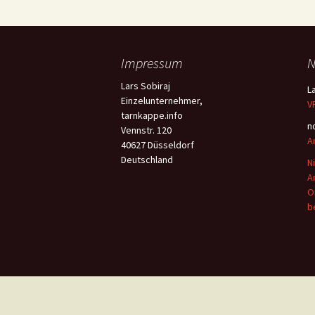
Impressum
N
Lars Sobiraj
L
Einzelunternehmer,
V
tarnkappe.info
n
Vennstr. 120
A
40627 Düsseldorf
Deutschland
N
A
O
b