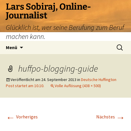
Zum
Lars Sobiraj, Online-
Inhalt
Journalist
springen
Glücklich ist, wer seine Berufung zum Beruf
machen kann.
Suchen
Menü
nach:
huffpo-blogging-guide
Veröffentlicht am
24. September 2013
in
Deutsche Huffington
Post startet am 10.10.
Volle Auflösung (438 × 500)
←
→
Vorheriges
Nächstes