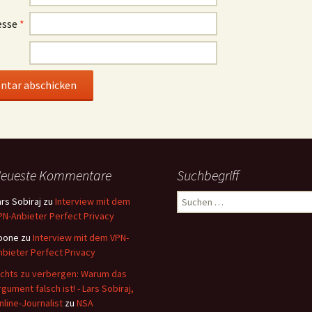
esse
*
eueste Kommentare
Suchbegriff
Suchen
ars Sobiraj
zu
Interview mit dem
nach:
PN-Anbieter Perfect Privacy
oone
zu
Interview mit dem VPN-
nbieter Perfect Privacy
ichts zu verbergen: Warum das
rgument falsch ist! - Lars Sobiraj,
nline-Journalist
zu
NSA