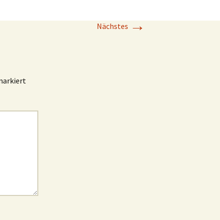
→
Nächstes
arkiert