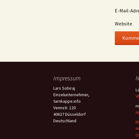
E-Mail-Adr
Website
Impressum
N
Lars Sobiraj
L
Einzelunternehmer,
V
tarnkappe.info
n
Vennstr. 120
A
40627 Düsseldorf
Deutschland
N
A
O