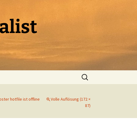
alist
Suchen
nach:
ster hotfile ist offline
Volle Auflösung (172 ×
87)