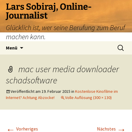
Zum
Lars Sobiraj, Online-
Inhalt
Journalist
springen
Glücklich ist, wer seine Berufung zum Beruf
machen kann.
Suchen
Menü
nach:
mac user media downloader
schadsoftware
Veröffentlicht am
19. Februar 2015
in
Kostenlose Kinofilme im
Internet? Achtung Abzocke!
Volle Auflösung (300 × 130)
←
→
Vorheriges
Nächstes