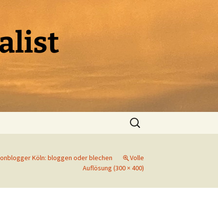
alist
Suchen
nach:
ronblogger Köln: bloggen oder blechen
Volle
Auflösung (300 × 400)