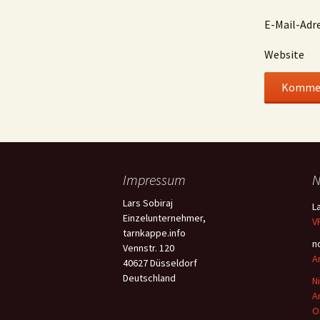
E-Mail-Adr
Website
Impressum
N
Lars Sobiraj
L
Einzelunternehmer,
V
tarnkappe.info
n
Vennstr. 120
A
40627 Düsseldorf
Deutschland
N
A
O