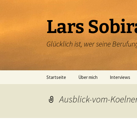
Zum
Inhalt
springen
Lars Sobir
Glücklich ist, wer seine Beruf
Startseite
Über mich
Interviews
Ausblick-vom-Koeln