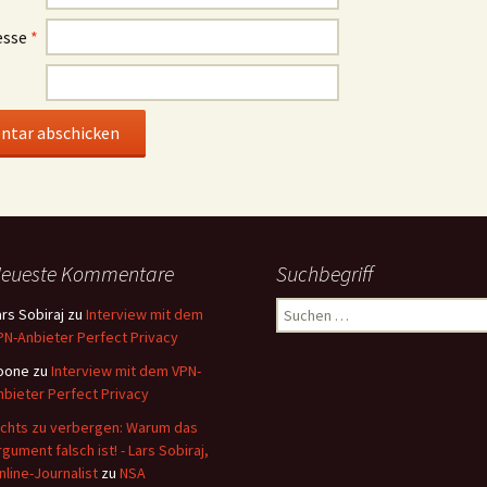
esse
*
eueste Kommentare
Suchbegriff
Suchen
ars Sobiraj
zu
Interview mit dem
nach:
PN-Anbieter Perfect Privacy
oone
zu
Interview mit dem VPN-
nbieter Perfect Privacy
ichts zu verbergen: Warum das
rgument falsch ist! - Lars Sobiraj,
nline-Journalist
zu
NSA