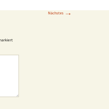
→
Nächstes
arkiert