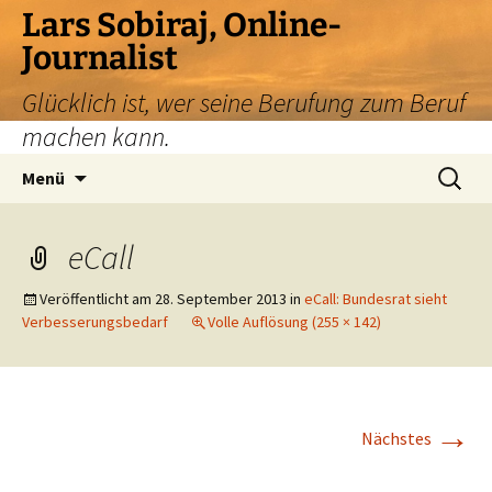
Zum
Lars Sobiraj, Online-
Inhalt
Journalist
springen
Glücklich ist, wer seine Berufung zum Beruf
machen kann.
Suchen
Menü
nach:
eCall
Veröffentlicht am
28. September 2013
in
eCall: Bundesrat sieht
Verbesserungsbedarf
Volle Auflösung (255 × 142)
→
Nächstes