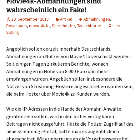
Movie4k-Abmahnungen sind
wahrscheinlich ein Fake!
29. September 2013
Artikel
Abmahnungen
,
Downloads
,
movie4k.to
,
Sharehoster
,
Tauschbörse
Lars
Sobiraj
Angeblich sollen derzeit innerhalb Deutschlands
Abmahnungen an Nutzer von Movie4.to verschickt werden.
Seit einigen Tagen zirkulieren Berichte, wonach
Abmahnungen in Höhe von 8.000 Euro und mehr
empfangen wurden. Angeblich sollen insbesondere die
Nutzer von Streaming-Hostern angeschrieben worden sein,
die beim Hoster über Movie4k zu Kunden wurden.
Wie die IP-Adressen in die Hände der Abmahn-Anwälte
geraten sein sollen, wird in den bisher verfügbaren
Beiträgen nicht ausgeführt. Hätte die Polizei Zugriff auf das
neue Streaming-Portal, hätte man es augenblicklich
abgeschaltet. Wir erinnern uns an die Vorgehensweise bei