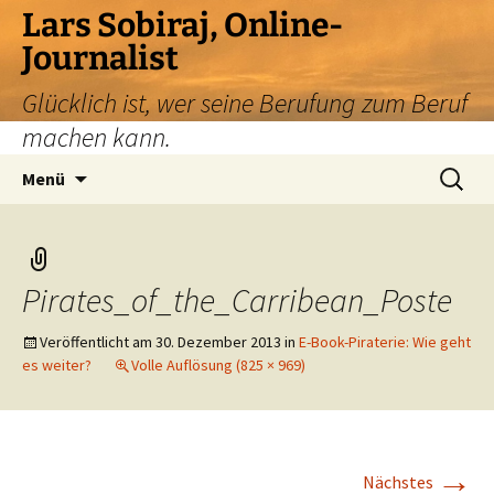
Zum
Lars Sobiraj, Online-
Inhalt
Journalist
springen
Glücklich ist, wer seine Berufung zum Beruf
machen kann.
Suchen
Menü
nach:
Pirates_of_the_Carribean_Poste
Veröffentlicht am
30. Dezember 2013
in
E-Book-Piraterie: Wie geht
es weiter?
Volle Auflösung (825 × 969)
→
Nächstes