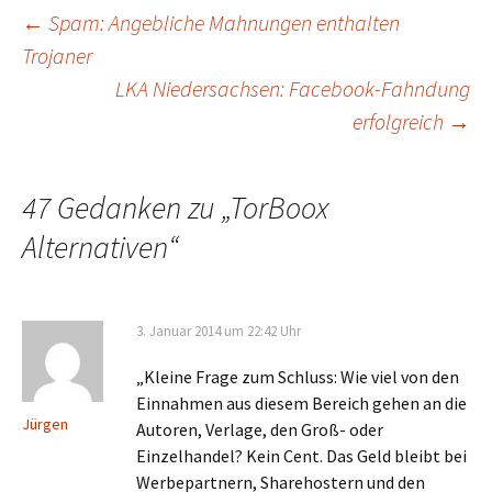
Beitragsnavigation
←
Spam: Angebliche Mahnungen enthalten
Trojaner
LKA Niedersachsen: Facebook-Fahndung
erfolgreich
→
47 Gedanken zu „
TorBoox
Alternativen
“
3. Januar 2014 um 22:42 Uhr
„Kleine Frage zum Schluss: Wie viel von den
Einnahmen aus diesem Bereich gehen an die
Jürgen
Autoren, Verlage, den Groß- oder
Einzelhandel? Kein Cent. Das Geld bleibt bei
Werbepartnern, Sharehostern und den