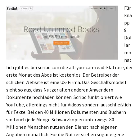
Für
kna
pp
9
Dol
lar
mo
nat
lich gibt es bei scribd.com die all-you-can-read-Flatrate, der
erste Monat des Abos ist kostenlos. Der Betreiber der
schicken Website ist eine US-Firma. Das Geschäftsmodell
sieht so aus, dass Nutzer allen anderen Anwendern
Dokumente hochladen können. Scribd funktioniert wie
YouTube, allerdings nicht für Videos sondern ausschließlich
für Texte. Bei den 40 Millionen Dokumenten und Büchern
sind auch jede Menge Schwarzkopien unterwegs. 80
Millionen Menschen nutzen den Dienst nach eigenen
Angaben monatlich. Für die Nutzer stehen sogar eigene