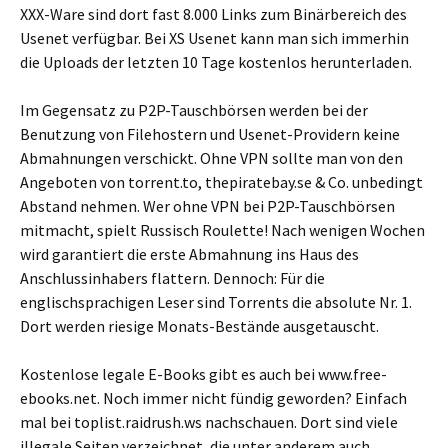
XXX-Ware sind dort fast 8.000 Links zum Binärbereich des
Usenet verfügbar. Bei XS Usenet kann man sich immerhin
die Uploads der letzten 10 Tage kostenlos herunterladen.
Im Gegensatz zu P2P-Tauschbörsen werden bei der
Benutzung von Filehostern und Usenet-Providern keine
Abmahnungen verschickt. Ohne VPN sollte man von den
Angeboten von torrent.to, thepiratebay.se & Co. unbedingt
Abstand nehmen. Wer ohne VPN bei P2P-Tauschbörsen
mitmacht, spielt Russisch Roulette! Nach wenigen Wochen
wird garantiert die erste Abmahnung ins Haus des
Anschlussinhabers flattern. Dennoch: Für die
englischsprachigen Leser sind Torrents die absolute Nr. 1.
Dort werden riesige Monats-Bestände ausgetauscht.
Kostenlose legale E-Books gibt es auch bei www.free-
ebooks.net. Noch immer nicht fündig geworden? Einfach
mal bei toplist.raidrush.ws nachschauen. Dort sind viele
illegale Seiten verzeichnet, die unter anderem auch