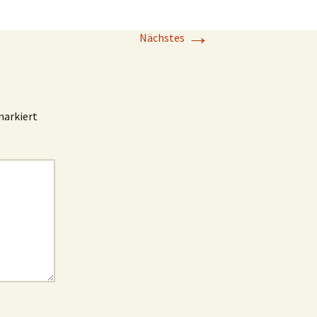
→
Nächstes
arkiert