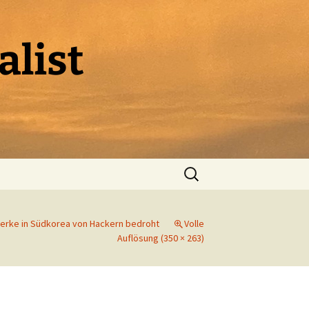
alist
Suchen
nach:
erke in Südkorea von Hackern bedroht
Volle
Auflösung (350 × 263)