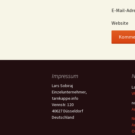
E-Mail-Adr
Website
Impressum
N
Lars Sobiraj
L
Einzelunternehmer,
V
tarnkappe.info
n
Vennstr. 120
A
40627 Düsseldorf
Deutschland
N
A
O