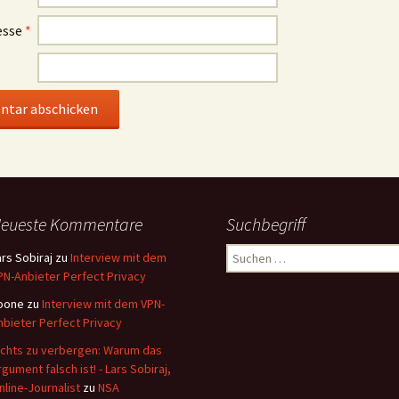
esse
*
eueste Kommentare
Suchbegriff
Suchen
ars Sobiraj
zu
Interview mit dem
nach:
PN-Anbieter Perfect Privacy
oone
zu
Interview mit dem VPN-
nbieter Perfect Privacy
ichts zu verbergen: Warum das
rgument falsch ist! - Lars Sobiraj,
nline-Journalist
zu
NSA