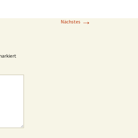
→
Nächstes
arkiert