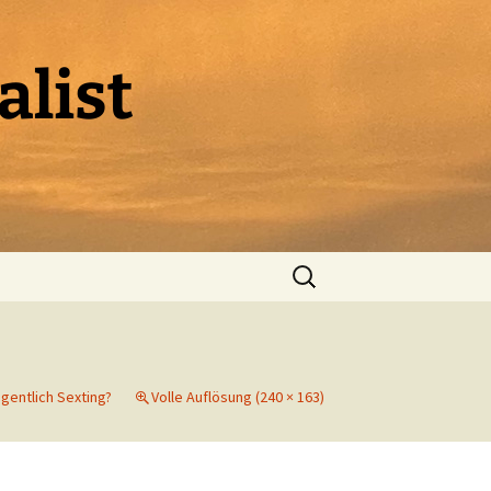
alist
Suchen
nach:
igentlich Sexting?
Volle Auflösung (240 × 163)