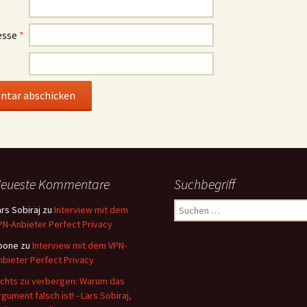
esse
*
eueste Kommentare
Suchbegriff
Suchen
ars Sobiraj
zu
Interview mit dem
nach:
PN-Anbieter Perfect Privacy
oone
zu
Interview mit dem VPN-
nbieter Perfect Privacy
ichts zu verbergen: Warum das
rgument falsch ist! - Lars Sobiraj,