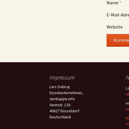
Name
*
E-Mail-Adr
Website
Impressum
N
Lars Sobiraj
L
Einzelunternehmer,
V
tarnkappe.info
n
Vennstr. 120
A
40627 Düsseldorf
Deutschland
N
A