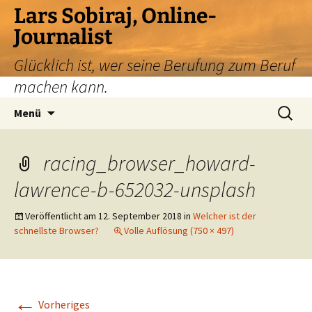
Zum
Lars Sobiraj, Online-
Inhalt
Journalist
springen
Glücklich ist, wer seine Berufung zum Beruf
machen kann.
Suchen
Menü
nach:
racing_browser_howard-
lawrence-b-652032-unsplash
Veröffentlicht am
12. September 2018
in
Welcher ist der
schnellste Browser?
Volle Auflösung (750 × 497)
←
Vorheriges