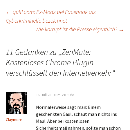
Beitragsnavigation
←
gulli.com: Ex-Mods bei Facebook als
Cyberkriminelle bezeichnet
Wie korrupt ist die Presse eigentlich?
→
11 Gedanken zu „
ZenMate:
Kostenloses Chrome Plugin
verschlüsselt den Internetverkehr
“
16. Juli 2013 um 7:07 Uhr
Normalerweise sagt man: Einem
geschenkten Gaul, schaut man nichts ins
Claymore
Maul. Aber bei kostenlosen
Sicherheitsmaßnahmen, sollte man schon