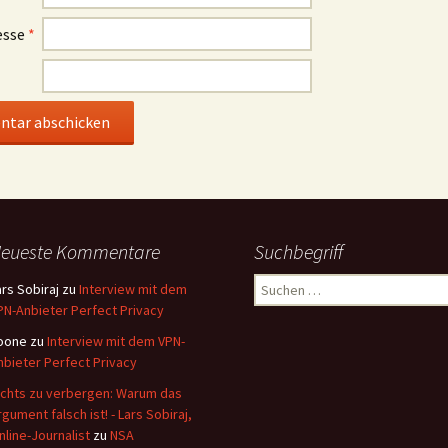
esse
*
eueste Kommentare
Suchbegriff
Suchen
ars Sobiraj
zu
Interview mit dem
nach:
PN-Anbieter Perfect Privacy
oone
zu
Interview mit dem VPN-
nbieter Perfect Privacy
ichts zu verbergen: Warum das
rgument falsch ist! - Lars Sobiraj,
nline-Journalist
zu
NSA