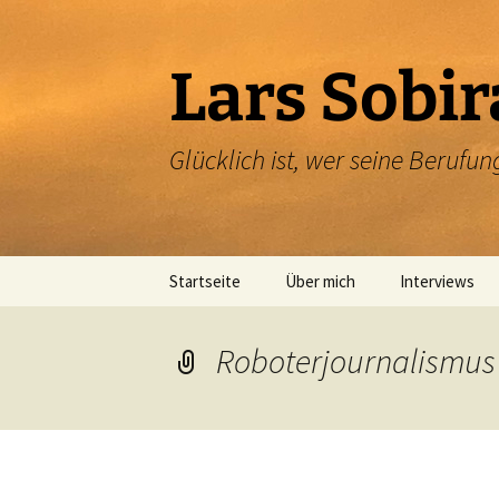
Zum
Inhalt
springen
Lars Sobir
Glücklich ist, wer seine Beruf
Startseite
Über mich
Interviews
Roboterjournalismus