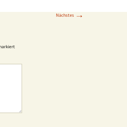
→
Nächstes
arkiert