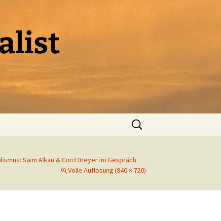
alist
Suchen
nach:
lismus: Saim Alkan & Cord Dreyer im Gespräch
Volle Auflösung (840 × 720)