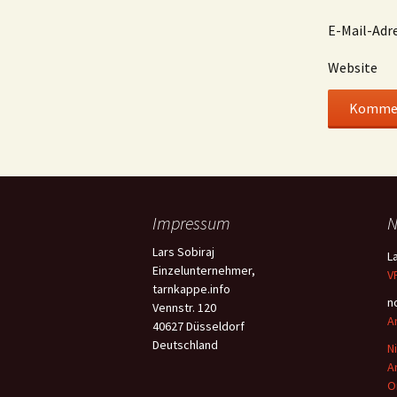
E-Mail-Adr
Website
Impressum
N
Lars Sobiraj
L
Einzelunternehmer,
V
tarnkappe.info
n
Vennstr. 120
A
40627 Düsseldorf
Deutschland
N
A
O